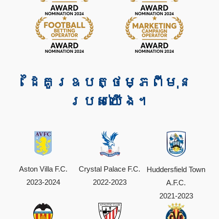
ដៃគូរឧបត្ថម្ភពីមុន
របស់យើង។
Aston Villa F.C.
Crystal Palace F.C.
Huddersfield Town
2023-2024
2022-2023
A.F.C.
2021-2023