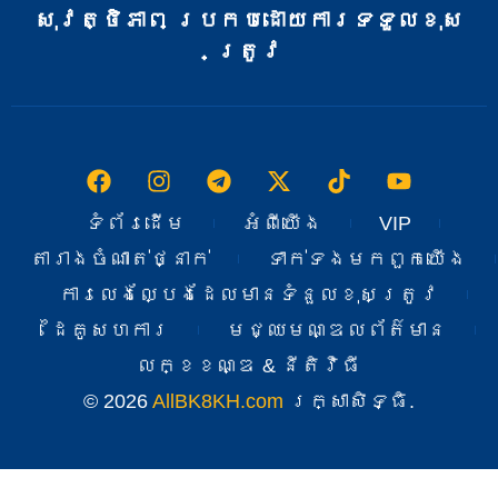
សុវត្ថិភាព ប្រកបដោយការទទួលខុស
ត្រូវ
ទំព័រដើម
អំពីយើង
VIP
តារាងចំណាត់ថ្នាក់
ទាក់ទងមកពួកយើង
ការលេងល្បែងដែលមានទំនួលខុសត្រូវ
ដៃគូសហការ
មជ្ឈមណ្ឌលព័ត៌មាន
លក្ខខណ្ឌ & នីតិវិធី
© 2026
AllBK8KH.com
រក្សាសិទ្ធិ.