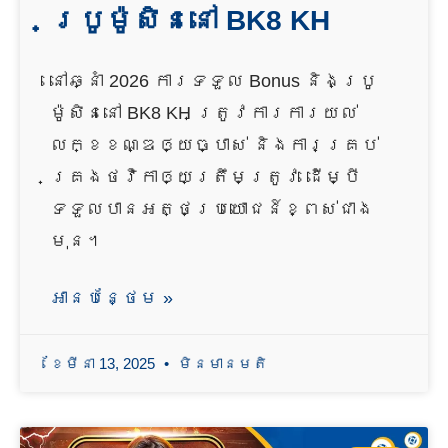
ប្រូម៉ូសិននៅ BK8 KH
នៅឆ្នាំ 2026 ការទទួល Bonus និងប្រូ
ម៉ូសិននៅ BK8 KH ត្រូវការការយល់
លក្ខខណ្ឌឲ្យច្បាស់ និងការគ្រប់
គ្រងថវិកាឲ្យត្រឹមត្រូវ ដើម្បី
ទទួលបានអត្ថប្រយោជន៍ខ្ពស់ជាង
មុន។
អានបន្ថែម »
ខែ​មីនា 13, 2025
មិន​មាន​មតិ