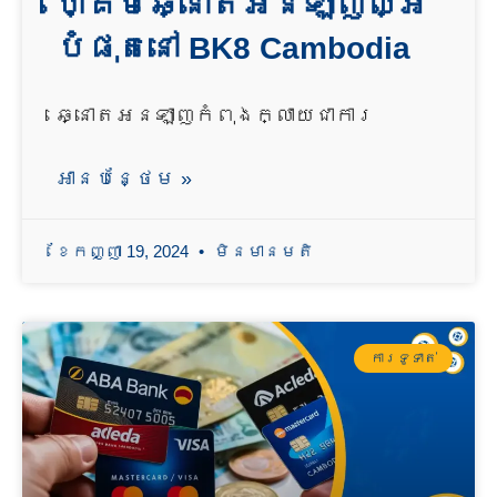
ហ្គេមឆ្នោតអនឡាញល្អ
បំផុតនៅ BK8 Cambodia
ឆ្នោតអនឡាញកំពុងក្លាយជាការ
អានបន្ថែម »
ខែ​កញ្ញា 19, 2024
មិន​មាន​មតិ
ការទូទាត់