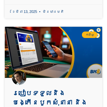
ខែ​មីនា 13, 2025
មិន​មាន​មតិ
កាស៊ីណូ
របៀបទទួលនិង
បង្កើនបូកសុំនានា និង