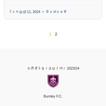
ខែ​កញ្ញា 11, 2024
មិន​មាន​មតិ
1
2
ក្លឹបដៃគូរផ្លូវការ 2023/24
Burnley F.C.