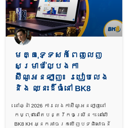
មគ្គុទ្ទេសក៍ពេញលេញ
សម្រាប់ល្បែងកា
ស៊ីណូអនឡាញ៖ របៀបលេង
និង ឈ្នះដ៏ធំនៅ BK8
នៅឆ្នាំ 2026 ការលេងកាស៊ីណូអនឡាញនៅ
កម្ពុជានៅតែបន្តរីកចម្រើន។ នៅលើ
BK8 KH អ្នកអាចរកឃើញបទពិសោធន៍