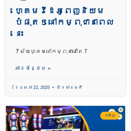
ហ្គេមវីដេអូពេញនិយម
បំផុត 5 នៅកម្ពុជានាពេល
នេះ
វិស័យហ្គេមនៅកម្ពុជានៅតែរី
អានបន្ថែម »
ខែ​ឧសភា 22, 2025
មិន​មាន​មតិ
កាស៊ីណូ