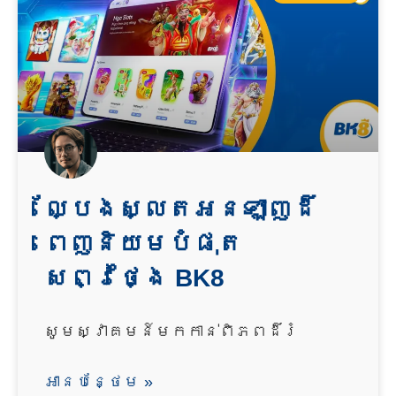
ល្បែងស្លតអនឡាញដ៏
ពេញនិយមបំផុត
សព្វថ្ងៃ BK8
សូមស្វាគមន៍មកកាន់ពិភពដ៏រំ
អានបន្ថែម »