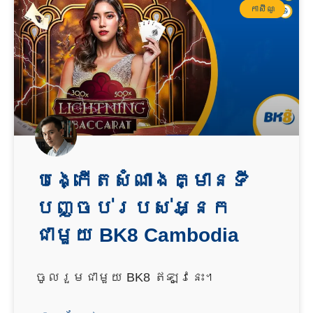
កាស៊ីណូ
បង្កើតសំណាងគ្មានទី
បញ្ចប់របស់អ្នក
ជាមួយ BK8 Cambodia
ចូលរួមជាមួយ BK8 ឥឡូវនេះ។