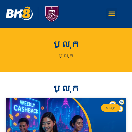
Sports Betting
E-Sports Betting
Payment Method
ប្លុក
ប្លុក
ប្លុក
ប្លុក